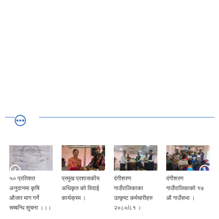
५० प्रतिशत
प्रमुख प्रशासकीय
दंगीशरण
दंगीशरण
अनुदानमा कृषि
अधिकृत को विदाई
गाउँपालिकाका
गाउँपालिकाको १७
औजार माग गर्ने
कार्यक्रम ।
उत्कृष्ट कर्मचारीहरु
औ गाउँसभा ।
सम्बन्धि सुचना ।।।
२०८०/८१ ।