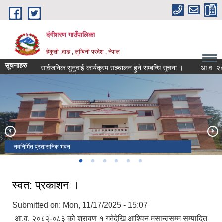
Skip to main content
दंगीशरण गाउँपालिका
हेकुली ,दाङ , लुम्बिनी प्रदेश , नेपाल
सूचनाहरु
सार्वजनिक सुनुवाई कार्यक्रम सञ्चालन हुने सम्बन्धि सूचना ।
आ.व. २०८२/८३ क
वडा नं १ र ४ जोड्ने बबई नदी पुल
विरेन्द्र मावि हेकुली परिसर , पृष्ठभूमीमा ऐतिहासिक राजाकोट
स्वास्थ्य चौकी हेकुली
वडा नं.१ को भञ्जयाङबाट देखिएको दृष्य
सम्माननीय राष्ट्रपतिबाट सम्मानित उत्कष्ट सूचना अधिकारी टेक बहादुर खत्री
नवनिर्मित प्रशासनिक भवन
स्वत: प्रकाशन ।
Submitted on:
Mon, 11/17/2025 - 15:07
आ.व. २०८२-०८३ को श्रावण १ गतेदेखि आश्विन मसान्तसम्म सम्पादित