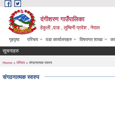
Skip to main content
दंगीशरण गाउँपालिका
हेकुली ,दाङ , लुम्बिनी प्रदेश , नेपाल
गृहपृष्ठ
परिचय
वडा कार्यालयहरु
विषयगत शाखा
का
सूचनाहरु
You are here
Home
»
परिचय
» संगठनात्मक स्वरुप
संगठनात्मक स्वरुप