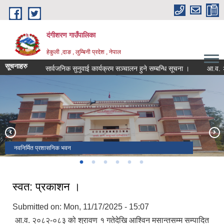
Skip to main content
दंगीशरण गाउँपालिका
हेकुली ,दाङ , लुम्बिनी प्रदेश , नेपाल
सूचनाहरु
सार्वजनिक सुनुवाई कार्यक्रम सञ्चालन हुने सम्बन्धि सूचना ।
आ.व. २०८२/८
वडा नं १ र ४ जोड्ने बबई नदी पुल
विरेन्द्र मावि हेकुली परिसर , पृष्ठभूमीमा ऐतिहासिक राजाकोट
स्वास्थ्य चौकी हेकुली
वडा नं.१ को भञ्जयाङबाट देखिएको दृष्य
सम्माननीय राष्ट्रपतिबाट सम्मानित उत्कष्ट सूचना अधिकारी टेक बहादुर खत्री
नवनिर्मित प्रशासनिक भवन
स्वत: प्रकाशन ।
Submitted on:
Mon, 11/17/2025 - 15:07
आ.व. २०८२-०८३ को श्रावण १ गतेदेखि आश्विन मसान्तसम्म सम्पादित