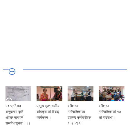
५० प्रतिशत
प्रमुख प्रशासकीय
दंगीशरण
दंगीशरण
अनुदानमा कृषि
अधिकृत को विदाई
गाउँपालिकाका
गाउँपालिकाको १७
औजार माग गर्ने
कार्यक्रम ।
उत्कृष्ट कर्मचारीहरु
औ गाउँसभा ।
सम्बन्धि सुचना ।।।
२०८०/८१ ।